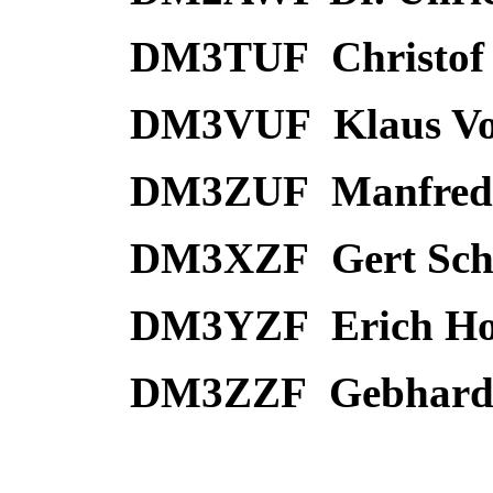
DM3TUF Christof St
DM3VUF Klaus Vol
DM3ZUF Manfred
DM3XZF Gert Schn
DM3YZF Erich Hoe
DM3ZZF Gebhard 