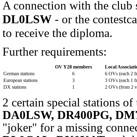
A connection with the club
DL0LSW
- or the contestca
to receive the diploma.
Further requirements:
OV Y28 members
Local Associati
German stations
6
6 OVs (each 2 
European stations
3
3 OVs (each 1 
DX stations
1
2 OVs (from 2 v
2 certain special stations 
DA0LSW, DR400PG, DM
"joker" for a missing connec