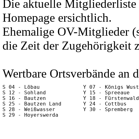
Die aktuelle Mitgliederlist
Homepage ersichtlich.
Ehemalige OV-Mitglieder (si
die Zeit der Zugehörigkeit
Wertbare Ortsverbände an d
S 04 - Löbau              Y 07 - Königs Wust
S 12 - Sohland            Y 15 - Spreeaue   
S 16 - Bautzen            Y 18 - Fürstenwald
S 25 - Bautzen Land       Y 24 - Cottbus    
S 28 - Weißwasser         Y 30 - Spremberg  
S 29 - Hoyerswerda                          
                                            