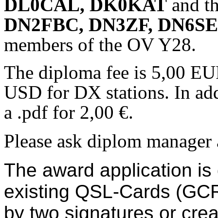
DL0CAL, DK0KAT
and th
DN2FBC,
DN3ZF, DN6S
members of the OV Y28.
The diploma fee is 5,00 EUR
USD for DX stations.
In ad
a
.pdf
for
2,00
€
.
Please ask diplom manager 
The
award application
is
existing QSL-Cards
(GCR 
by
two
signatures
or
crea