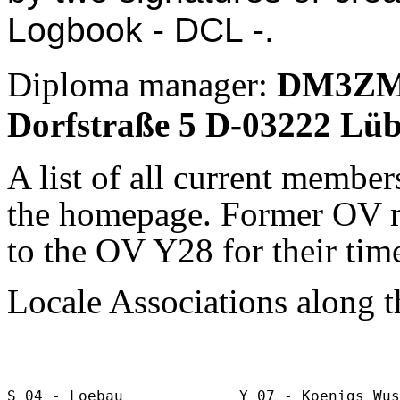
Logbook
-
DCL
-
.
Diploma manager:
DM3ZM, 
Dorfstraße 5 D-03222 Lü
A list of all current membe
the homepage. Former OV m
to the OV Y28 for their tim
Locale Associations along t
S 04 - Loebau             Y 07 - Koenigs Wus