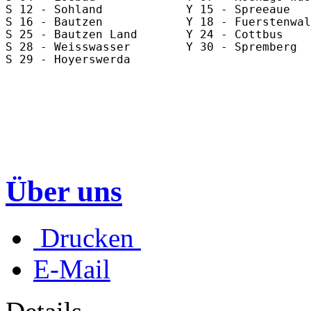
S 12 - Sohland            Y 15 - Spreeaue   
S 16 - Bautzen            Y 18 - Fuerstenwal
S 25 - Bautzen Land       Y 24 - Cottbus    
S 28 - Weisswasser        Y 30 - Spremberg  
S 29 - Hoyerswerda                          
                                            
Über uns
Drucken
E-Mail