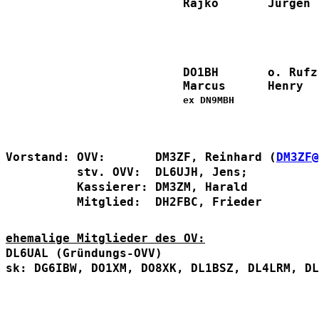
Rajko
Jürgen
DO1BH
o. Rufz
Marcus
Henry
ex DN9MBH
Vorstand: OVV:       DM3ZF, Reinhard (
DM3ZF@
          stv. OVV:  DL6UJH, Jens; 
          Kassierer: DM3ZM, Harald
          Mitglied:  DH2FBC, Frieder
ehemalige Mitglieder des OV:
DL6UAL (Gründungs-OVV)
sk: DG6IBW, DO1XM, DO8XK, DL1BSZ, DL4LRM, DL