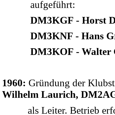
aufgeführt:
DM3KGF - Horst D
DM3KNF - Hans Grog
DM3KOF - Walter Go
1960:
Gründung der Klubst
Wilhelm Laurich, DM2A
als Leiter.
Betrieb erf