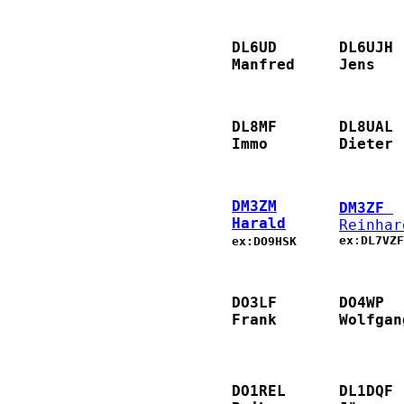
DL6UD
DL6UJH
Manfred
Jens
DL8MF
DL8UAL
Immo
Dieter
DM3ZM
DM3ZF 
Harald
Reinhar
ex
:
DL7VZF
ex:
DO9HSK
DO3LF
DO4WP
Frank
Wolfgan
DO1REL
DL1DQF