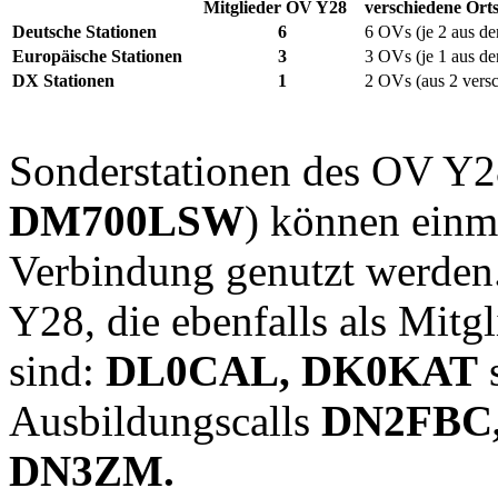
Mitglieder OV Y28
verschiedene Ort
Deutsche Stationen
6
6
OVs (je 2 aus de
Europäische Stationen
3
3
OVs (je 1 aus de
DX Stationen
1
2 OVs
(aus 2 vers
Sonderstationen des OV Y2
DM700LSW
) können einma
Verbindung genutzt werden
Y28, die ebenfalls als Mitg
sind:
DL0CAL, DK0KAT
Ausbildungscalls
DN2FBC,
DN3ZM.