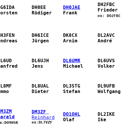
DH2FBC
DG6IDA
DH0EE
DH0JAE
Frieder   
Torsten    
Rüdiger   
Frank      
ex: 
DO2FBC
DH3FEN
DH6ICE
DK8CX
DL2AVC
Andreas
Jürgen
Arnim
André
DL6UD
DL6UJH
DL6UMR
DL6UVS
Manfred
Jens
Michael
Volker
DL8MF
DL8UAL
DL3STG
DL9UFB
Immo
Dieter
Stefan
Wolfgang
DM3ZM
DM3ZF 
DO1OHL
DL2IKE
Harald
Reinhard
Olaf
Ike
ex
:
DL7VZF
x:
DO9HSK