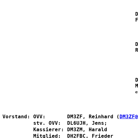
e
Vorstand: OVV:       DM3ZF, Reinhard (
DM3ZF@
          stv. OVV:  DL6UJH, Jens; 
          Kassierer: DM3ZM, Harald
          Mitglied:  DH2FBC, Frieder