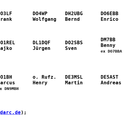
DO3LF
DO4WP
DH2UBG
DO6EBB
Frank
Wolfgang
Bernd
Enrico
DM7BB
DO1REL
DL1DQF
DO2SBS
Benny
Rajko
Jürgen
Sven
ex DO7BBA
DO1BH
o. Rufz.
DE3MSL
DE5AST
Marcus
Henry
Martin
Andreas
x DN9MBH
darc.de
); 